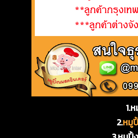
1.ห
2.
หมูป
3.หมูป