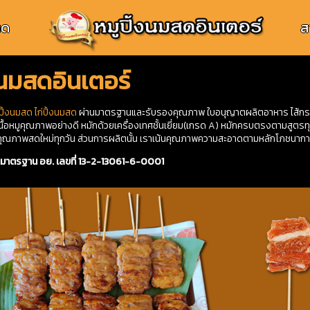
สด
สา
งนมสดอินเตอร์
ปิ้งนมสด
ไก่ปิ้งนมสด
ผ่านมาตรฐานและรับรองคุณภาพ ใบอนุญาตผลิตอาหาร ไส้กรอกอ
อหมูคุณภาพอย่างดี หมักด้วยเครื่องเทศชั้นเยี่ยม(เกรด A) หมักครบตรงตามสูตรทุ
ันคุณภาพสดใหม่ทุกวัน ส่วนการผลิตนั้น เราเน้นคุณภาพความสะอาดตามหลักโภชนาก
นมาตรฐาน อย. เลขที่ 13-2-13061-6-0001