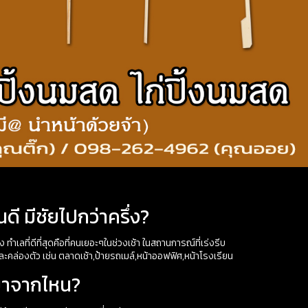
ดี มีชัยไปกว่าครึ่ง?
้ง ทำเลที่ดีที่สุดคือที่คนเยอะๆในช่วงเช้า ในสถานการณ์ที่เร่งรีบ
และคล่องตัว เช่น ตลาดเช้า,ป้ายรถเมล์,หน้าออฟฟิศ,หน้าโรงเรียน
มาจากไหน?