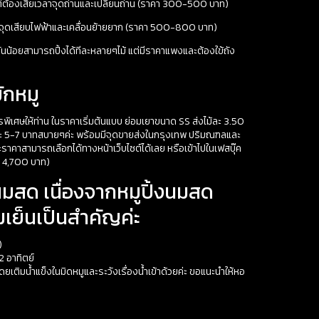
แต่ต้องเสียเวลาจุดถ่านและเปลี่ยนถ่าน (ราคา 300-500 บาท)
ีจุดเสียบไฟฟ้าและเคลื่อนย้ายยาก (ราคา 500-800 บาท)
ันน้อยสามารถปิ้งได้ทีละหลายๆไม้ แต่มีราคาแพงและต้องใข้ถัง
ักหมู
ตรพิเศษให้ท่าน ในราคาเริ่มต้นแบบ ย่อมเยาขนาด SS ส่งไม้ละ 3.50
้ละ 5-7 บาทสบายๆค่ะ พร้อมมีจุดขายส่งในกรุงเทพ ปริมณฑลและ
ราคาสามารถเลือกได้ทางหน้าเว็บไซต์ได้เลย หรือเข้าไปในเฟสบุ๊ค
 – 4,700 บาท)
้งนมสด เนื่องจากหมูปิ้งนมสด
มเย็นเป็นสำคัญค่ะ
)
2 อาทิตย์
โดยเติมน้ำแข็งในมิดหมูและระวังเรื่องน้ำเข้าด้วยค่ะ ขอแนะนำให้หอ