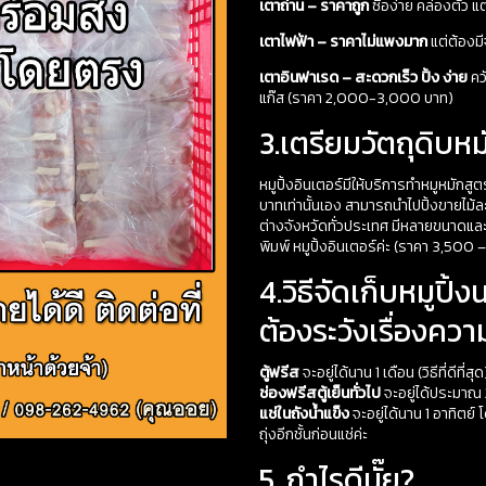
เตาถ่าน – ราคาถูก
ซื้อง่าย คล่องตัว 
เตาไฟฟ้า – ราคาไม่แพงมาก
แต่ต้องม
เตาอินฟาเรด – สะดวกเร็ว ปิ้ง ง่าย
คว
แก๊ส (ราคา 2,000-3,000 บาท)
3.เตรียมวัตถุดิบหม
หมูปิ้งอินเตอร์มีให้บริการทำหมูหมักสู
บาทเท่านั้นเอง สามารถนำไปปิ้งขายไม
ต่างจังหวัดทั่วประเทศ มีหลายขนาดและ
พิมพ์ หมูปิ้งอินเตอร์ค่ะ (ราคา 3,500
4.วิธีจัดเก็บหมูปิ
ต้องระวังเรื่องควา
ตู้ฟรีส
จะอยู่ได้นาน 1 เดือน (วิธีที่ดีที่สุด
ช่องฟรีสตู้เย็นทั่วไป
จะอยู่ได้ประมาณ 
แช่ในถังน้ำแข็ง
จะอยู่ได้นาน 1 อาทิตย์ 
ถุ่งอีกชั้นก่อนแช่ค่ะ
5. กำไรดีมั๊ย?