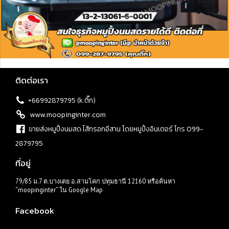
ติดต่อเรา
+66992879795 (k.ติ๊ก)
www.moopinginter.com
ขายส่งหมูปิ้งนมสด ไส้กรอกอีสาน โดยหมูปิ้งอินเตอร์ โทร 099-
2879795
ที่อยู่
79/85 ม.7 ต.บางเตย อ.สามโคก ปทุมธานี 12160 หรือค้นหา
“moopinginter“ ใน Google Map
Facebook